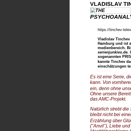
VLADISLAV
TI
PSYCHOANALY
https://tinchev-tele
Vladislav Tinchev 
Hamburg und ist a
medienbereich. Bis
serienjunkies.de.
I
sogenannten PRIS
kannte Tinchev das
einschätzungen tei
Es ist eine Serie, 
kann. Von vornherei
ein, denn ohne unser
Ohne unsere Bereits
das AMC-Projekt.
Natürlich strebt di
bleibt nicht bei ein
Erzählung über Glü
("Anvil"), Liebe und