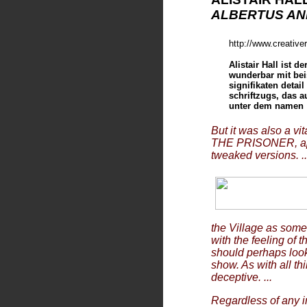
ALBERTUS A
http://www.creative
Alistair Hall ist 
wunderbar mit beis
signifikaten deta
schriftzugs, das a
unter dem namen
But it was also a vi
THE PRISONER, appe
tweaked versions. ..
the Village as somew
with the feeling of 
should perhaps look
show. As with all 
deceptive. ...
Regardless of any 