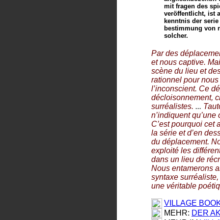
mit fragen des spi
veröffentlicht, ist
kenntnis der seri
bestimmung von rä
solcher.
Par des déplacements
et nous captive. Mai
scène du lieu et de
rationnel pour nous 
l’inconscient. Ce dé
décloisonnement, cr
surréalistes.
...
Tauto
n’indiquent qu’une c
C’est pourquoi cet a
la série et d’en des
du déplacement. No
exploité les différe
dans un lieu de réc
Nous entamerons al
syntaxe surréaliste,
une véritable poét
VILLAGE BOO
MEHR:
DER A