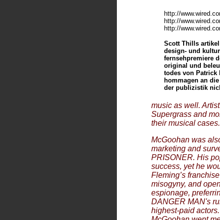
http://www.wired.com
http://www.wired.co
http://www.wired.co
Scott Thills arti
design- und kult
fernsehpremiere d
original und beleu
todes von Patrick
hommagen an die s
der publizistik nic
music as well. Artis
Supergrass and mor
their musical cases. 
McGoohan was also 
marketing
and surve
PRISONER. His pop
success, yet he wou
Fleming’s franchise
misogyny, and openl
espionage, preferrin
DANGER MAN's run, 
highest-paid actors
McGoohan went metaf