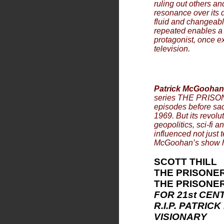
ruling out others a
resonance over its d
fluid and changeabl
repeated enables a 
protagonist, once 
television.
Patrick McGoohan
series THE PRISON
episodes before sad
1969. But its revolu
geopolitics, sci-fi 
influenced not just t
McGoohan’s show h
SCOTT THILL
THE PRISONE
THE PRISONE
FOR 21st CEN
R.I.P. PATRI
VISIONARY