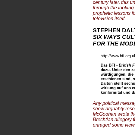
century later, this 
---
JEAN-MARC LOFFICIER
NUMMER 6 ODER DAS GESPENST DER FREIHEIT
through the looking 
---
KEVIN PATRICK MAHONEY
prophetic lessons fo
DER ANARCHISCHE PRISONER
television itself.
---
PATRICK McGOOHAN
DAS TROYER-INTERVIEW
STEPHEN DAL
DAS LA-TAPE
SIX WAYS CU
IM GESPRÄCH MIT MIKE TOMKIES
RUHM WIRD MICH NIE ZUM GEFANGENEN MACHEN
FOR THE MOD
INTERVIEW MIT BILL KING
DER MANN HINTER
NUMMER 6
INTERVIEW MIT ALAIN CARRAZÉ
http://www.bfi.org.
THE PRISONER
BBC-INTERVIEW MIT SIMON BATES
Das BFI -
British F
DIE FIGUR IST NATÜRLICH REIN FIKTIV
dazu. Unter den z
würdigungen, die
---
RICK McGRATH
erschienen sind, s
35th ANNIVERSARY DVD-SET
Dalton stellt sech
---
MARY MORRIS, NORMA WEST
wirkung auf uns en
INTERVIEW MIT TOM WORRALL
konformität und d
---
JANA MÜLLER
ZUFÄLLIGE ENTDECKUNG UND DANN NOCH EIN IRRTUM
Any political mess
"DER SCHWARM"
---
JANA MÜLLER & ARNO BAUMGÄRTEL
show arguably reson
IMMER NOCH NUMMER 6?
McGoohan wrote the s
---
HORST NAUMANN
Brechtian allegory f
INTERVIEW MIT UWE HUBER
enraged some view
---
STEVE RAINES
...IM INTERVIEW