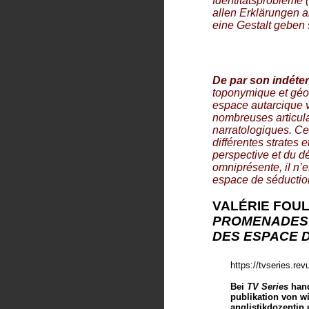
Identitätsprobleme (
allen Erklärungen 
eine Gestalt geben 
De par son indéte
toponymique et géo
espace autarcique v
nombreuses articul
narratologiques. Cet
différentes strates 
perspective et du d
omniprésente, il n’e
espace de séductio
VALÉRIE FOU
PROMENADES
DES ESPACE 
https://tvseries.re
Bei
TV Series
hand
publikation von wi
anglistikdozentin 