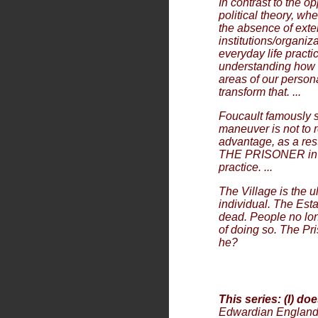
In contrast to the o
political theory, wh
the absence of exter
institutions/organiz
everyday life practi
understanding how 
areas of our person
transform that. ...
Foucault famously s
maneuver is not to re
advantage, as a rest
THE PRISONER
in
practice. ...
The Village is the u
individual. The Esta
dead. People no lon
of doing so. The Pris
he?
This series: (I) do
Edwardian England; 