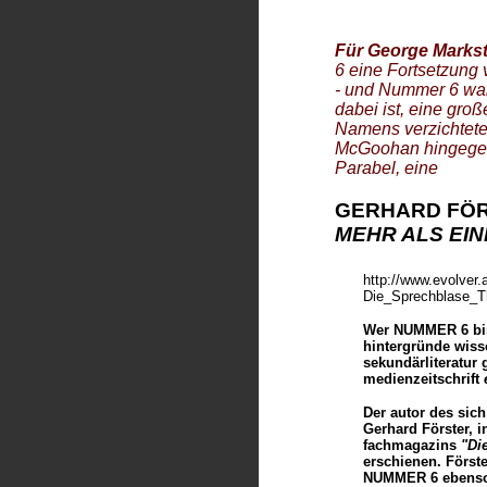
---
STEVEN RICKS
MGM - STUDIO DAYS
STUDIO DAYS: THE MGM BACKLOT
Für George Markst
---
CHRIS RODLEY
6 eine Fortsetzu
DAS EISBERG-SYNDROM -
SIX INTO ONE...
- und Nummer 6 war
INTERVIEW MIT GEORGE MARKSTEIN
dabei ist, eine gr
---
ZIAUDDINE SARDAR
Namens verzichtete 
WIR SEHEN UNS!
- DIE POSTMODERNE UND DAS
ANDERE
McGoohan hingegen, 
---
ALAN N. SHAPIRO
THE PRISONER ALS "DIE GEISEL" UND "A. B. UND C."
Parabel, eine
---
WARNER TROYER
INTERVIEW MIT PATRICK McGOOHAN
GERHARD
FÖR
---
CHRISTOPH WINDER
MEHR ALS EI
ICH BIN KEINE NUMMER, ICH BIN EIN MENSCH
---
VALARIE ZIEGLER
THE PRISONER'S SHADOW SIDE
http://www.evolver.a
Die_Sprechblase_T
Wer NUMMER 6 bis
hintergründe wiss
sekundärliteratur 
medienzeitschrift
Der autor des sich
Gerhard Förster, 
fachmagazins
"Di
erschienen. Först
NUMMER 6 ebenso w