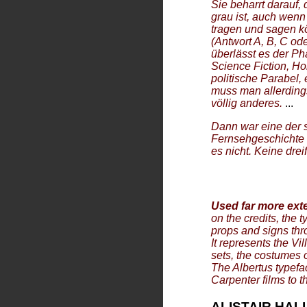
Sie beharrt darauf,
grau ist, auch wen
tragen und sagen kö
(Antwort A, B, C o
überlässt es der Ph
Science Fiction, Ho
politische Parabel,
muss man allerding
völlig anderes.
...
Dann war eine der s
Fernsehgeschichte v
es nicht. Keine dr
Used far more ext
on the credits, the 
props and signs thr
It represents the Vi
sets, the costumes or
The Albertus typefa
Carpenter films to t
ALISTAIR HAL