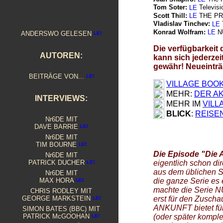
RAKOFF'S FABLES
- INTERVIEW MIT
IAN L. RAKOFF
Tom Soter:
Televisi
"DIE ANKLAGE": DUNKLE TRÄUME UND LANGE SCHATTEN
Scott Thill:
THE PRIS
ÜBER CHRIS RODLEYS "IN MY MIND"
Vladislav Tinchev:
S
IS FOR... SCHIZOID
Konrad Wolfram:
NU
ANDERSWO GELESEN
---
ARNO BAUMGÄRTEL
NUMMER 6: 1969 DEUTSCHE FERHSEHPREMIERE
D
ie verfügbarkeit
IM DORF
- EINE LINGUISTISCHE LANDPARTIE
AUTOREN:
kann sich jederzei
AK
TENABLAGE: VON EPISODEN, DIE KEINE WAREN
gewähr! Neueinträ
DER AKADEMISCHE
PRISONER
BEITRÄGE VON...
BLICK: REISENOTIZEN WALES - KLEINE PANORAMEN
VILLAGE BOO
BLICK:
PRISONER-CONVENTION
PORTMEIRION: BAUTEN IN BILDERN
MEHR:
DER A
INTERVIEWS:
THE
PRISONER
(2009) MINISERIE
MEHR IM
VILL
2010: WER SIND SIE? - DIE NEUE NUMMER SECHS
BLICK
:
REISE
Nr6DE MIT
2019: 50 JAHRE
NUMMER 6
DAVE BARRIE
2019: 50 JAHRE
-
DARF'S NOCH EIN GAST MEHR SEIN?
Nr6DE MIT
WIR SEHEN UNS!
ODER: L'ANNÉE DERNIÈRE AU VILLAGE
TIM BOURNE
WEBSITE-RÜCKBLICK:
WIE ALLES ANFING
Die Episode "Die 
"ARRIVAL" MU
SIC ON FAST-FORWARD
Nr6DE MIT
---
ARNO BAUMGÄRTEL & MICHAEL BRÜNE
PATRICK DUCHER
eigentlich schon di
DIE DEUTSCHE DVD
aus dem üblichen S
Nr6DE MIT
NUMMER 6 - NICHT
DER GEFANGENE
MAX HORA
die ganze Serie es e
---
ARNO BAUMGÄRTEL & B. FRANK
machte die Serie 
CHRIS RODLEY MIT
AUF DIE REIH GEBRACHT (1) DIE REIHENFOLGE
GEORGE MARKSTEIN
erst für den Zuschau
---
TOBIAS BECKER
ANKUNFT bietet für
S
IMON BATES (BBC) MIT
ZIRKULÄRE REALITÄT
PATRICK McGOOHAN
(oder später komple
---
FRANK T. BITTERHOF