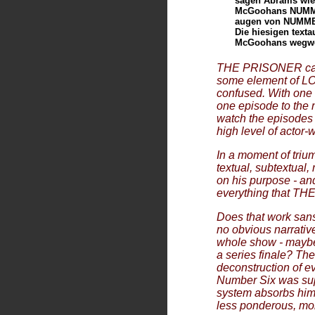
sagen Abrams wie 
McGoohans NUMMER
augen von NUMME
Die hiesigen text
McGoohans wegwe
THE PRISONER can b
some element of LOS
confused. With one n
one episode to the n
watch the episodes 
high level of actor-w
In a moment of triu
textual, subtextual, 
on his purpose - a
everything that TH
Does that work sans 
no obvious narrative
whole show - maybe 
a series finale? The
deconstruction of 
Number Six was sup
system absorbs him,
less ponderous, mo