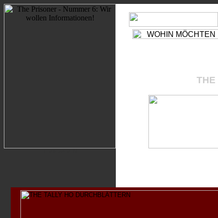
WIR SEHEN UNS!
D
BE SEEING YOU!
E
THE CAFE
FREE SEA
OLD PEOPLE'S HOME
THE 
CITIZENS ADVICE BUREA
WALK ON THE GRASS
6 PRIVATE
2 PRIVATE
GENERAL STORES
TOWN HALL
LABOUR EXCHANGE
COUNCIL CHAMBER
BAND STAND
CHESS LAWN
The Prisoner N
www.match-cut.de
DISKURSE