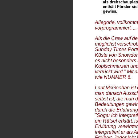
als drehschaupla
enthält Förster s
gewiss.
Allegorie, vollkomm
vorprogrammiert. ...
Als die Crew auf de
möglichst verschrob
Sunday Times Portme
Küste von Snowdoni
es nicht besonders 
Kopfschmerzen und 
verrückt wird." Mit 
wie NUMMER 6.
Laut McGoohan ist 
man danach Ausscha
selbst ist, die man
Bedeutungen gewinnt
durch die Erfahrung
"Sogar ich interpr
ein Rätsel erklärt,
Erklärung verwirrter
interpretiert er als
Freiheit. Jeder leb