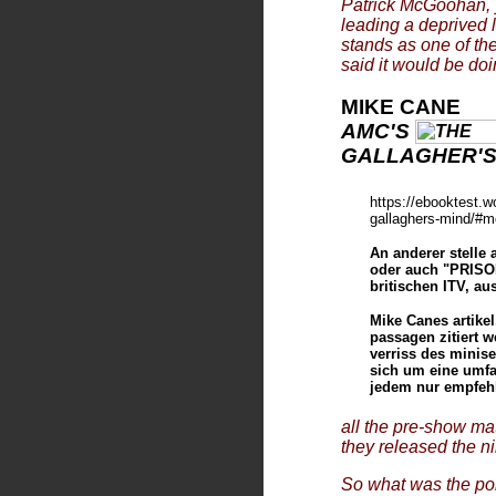
Patrick McGoohan,
leading a deprived l
stands as one of th
said it would be doi
MIKE CANE
AMC'S
GALLAGHER'S
https://ebooktest.w
gallaghers-mind/#m
An anderer stelle
oder auch "PRISO
britischen ITV, aus
Mike Canes artikel
passagen zitiert w
verriss des minise
sich um eine umfa
jedem nur empfehle
all the pre-show mat
they released the nin
So what was the poin