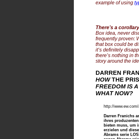
example of using
t
There’s a corollar
Box idea, never dis
frequently proven: 
that box could be d
it’s definitely disa
there’s nothing in t
story around the ide
DARREN FRAN
HOW
THE PRI
FREEDOM IS A
WHAT NOW?
http://www.ew.com/a
Darren Franichs a
ihres produzenten 
bieten muss, um i
erzielen und diese
Abrams serie LOST