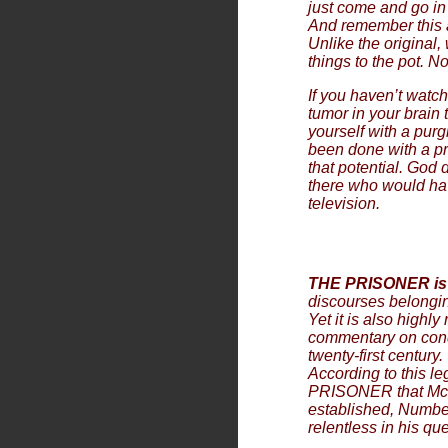
just come and go in 
And remember this a
Unlike the original,
things to the pot. No
If you haven’t watche
tumor in your brain 
yourself with a purg
been done with a p
that potential. God 
there who would hav
television.
THE PRISONER is
discourses belongin
Yet it is also highly
commentary on condit
twenty-first century. 
According to this l
PRISONER that Mc
established, Numbe
relentless in his qu