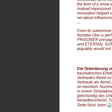
the form of a show a
instead imprisoned 
innovation helped se
set about influencin
...
From its subversive 
Number One is perh
PRISONER
presage
and ETERNAL SUN
arguably would not
Die Orientierung z
traumatisches Erleb
Vertrauten fremd zu
Vertraute als fremd
un-heimlich. Numm
in einem Simulakrum
gleichzeitig das 
heraufbeschwört.
T
Seite lässt, kann