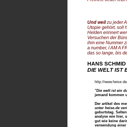
Und weil
zu jeder A
Utopie gehört, soll 
Helden erinnert wer
Versuchen der Büro
ihm eine Nummer zu
a number, I AM A 
das so lange, bis 
HANS SCHMID
DIE WELT IST 
http://www.heise.de
"Die welt ist ein do
jemand kommen u
Der artikel des m
unter
heise.de
verö
geburtstag.
Selten
analyse wie hier,
gut wie keine dar
verwendung einer 