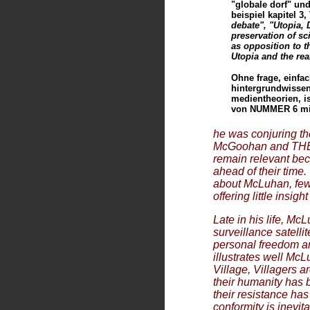
"globale dorf" un
beispiel kapitel 
debate", "Utopia, 
preservation of sc
as opposition to th
Utopia and the rea
Ohne frage, einfac
hintergrundwissen
medientheorien, is
von NUMMER 6 mitr
he was conjuring th
McGoohan and THE 
remain relevant bec
ahead of their time
about McLuhan, few 
offering little insig
Late in his life, Mc
surveillance satelli
personal freedom an
illustrates well McL
Village, Villagers a
their humanity has
their resistance h
conformity is inevit