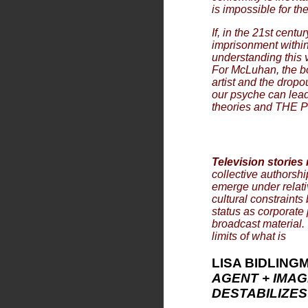
is impossible for the 
If, in the 21st cent
imprisonment within 
understanding this 
For McLuhan, the bo
artist and the drop
our psyche can lead
theories and
THE 
Television stories 
collective authorshi
emerge under relati
cultural constraints
status as corporate
broadcast material.
limits of what is
L
ISA BIDLING
AGENT + IMAG
DESTABILIZES 