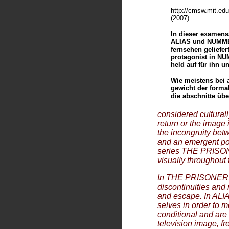
http://cmsw.mit.edu/
(2007)
In dieser examens
ALIAS und NUMMER
fernsehen geliefer
protagonist in NU
held auf für ihn 
Wie meistens bei a
gewicht der forma
die abschnitte üb
considered cultural
return or the image
the incongruity bet
and an emergent pos
series THE PRISONE
visually throughout
In
THE PRISONER
discontinuities and r
and escape. In ALIA
selves in order to m
conditional and are 
television image, fr