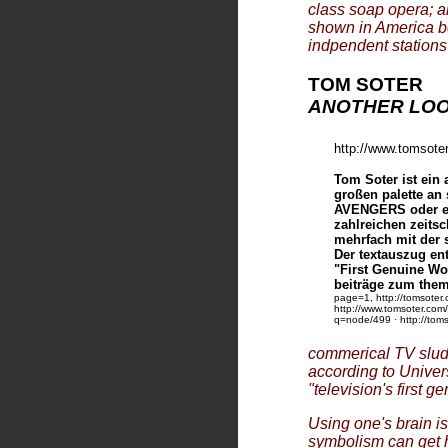
class soap opera; a
shown in America b
indpendent stations
TOM
SOTER
ANOTHER LO
http://www.tomsote
Tom Soter ist ein 
großen palette an
AVENGERS oder etw
zahlreichen zeitsc
mehrfach mit der 
Der textauszug en
"First Genuine Wor
beiträge zum the
page=1
, http://tomsote
http://www.tomsoter.com
q=node/499 · http://tom
commerical TV sludge
according to Univer
"television's first g
Using one's brain is
symbolism can get h