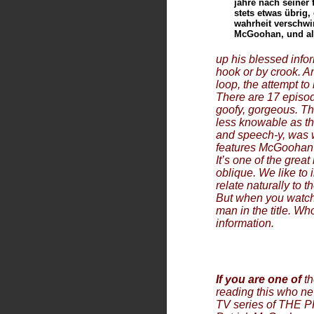
jahre nach seiner
stets etwas übrig,
wahrheit verschwi
McGoohan, und alle
up his blessed info
hook or by crook. A
loop, the attempt to
There are 17 episode
goofy, gorgeous. T
less knowable as the
and speech-y, was 
features McGoohan s
It’s one of the great
oblique. We like to 
relate naturally to 
But when you watch 
man in the title. W
information.
If you are one of
th
reading this who ne
TV series of THE 