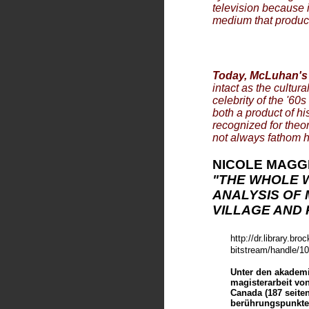
television because i
medium that prod
Today, McLuhan's
intact as the cultur
celebrity of the '60
both a product of hi
recognized for theo
not always fathom h
NICOLE MAGG
"THE WHOLE 
ANALYSIS OF
VILLAGE AND
http://dr.library.bro
bitstream/handle/
Unter den akademi
magisterarbeit von
Canada (187 seiten
berührungspunkte 