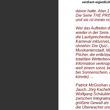
verdient eigentlic
davon hatte. Aber 1
Die Serie THE PRIS
und sie ist immer n
Wer das Auftreten de
wieder in der Serie,
die Lautsprecherdur
Karneval inklusive)
ohnehin: Die Quiz-
Musikantenstadl, M
Pilcher, die entkö
totalitäre Wetterber
Information verknü
weil einem sonst, b
bei Sonnenschein, 
könnte). ...
Patrick McGoohan a
Jauch, Jörg Kachel
Wolfgang Schäuble.
zwischen Integratio
größere Gewalt als 
die Überwacher und