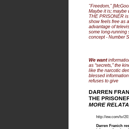
"Freedom," [McGooha
Maybe it is; maybe 
THE PRISONER is tha
show feels free as 
advantage of televi
some long-running s
concept - Number Six
We want
informatio
as “secrets,” the ki
like the narcotic de
blessed informatio
refuses to give
DARREN FRAN
THE PRISONE
MORE RELAT
http://ew.com/tv/20
Darren Franich re