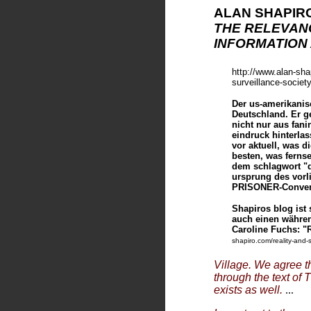
ALAN SHAPIR
THE RELEVAN
INFORMATION
http://www.alan-sha
surveillance-society
Der us-amerikanis
Deutschland. Er ge
nicht nur aus fani
eindruck hinterla
vor aktuell, was d
besten, was fernse
dem schlagwort "di
ursprung des vorli
PRISONER-Conventi
Shapiros blog ist
auch einen währen
Caroline Fuchs: "
shapiro.com/reality-and-s
Village. We agree th
through the text of
exists as well.
...