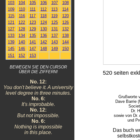
103
104
105
106
107
108
109
110
111
112
113
114
115
116
117
118
119
120
121
122
123
124
125
126
127
128
129
130
131
132
133
134
135
136
137
138
139
140
141
142
143
144
145
146
147
148
149
150
151
152
153
BEWEGEN SIE DEN CURSOR
ÜBER DIE ZIFFERN!
520 seiten exk
No. 12:
You don't believe it. A university
level degree in three minutes.
Grußworte v
No. 6:
Dave Barrie 
It's improbable.
Societ
No. 12:
Dr. H
But not impossible.
sowie von Dr.
und Pr
No. 6:
Nothing is impossible
Das buch wu
in this place.
selbstkost