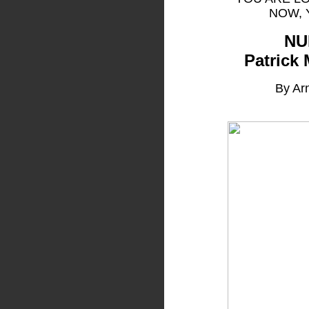
NOW, 
NU
Patrick
By Arn