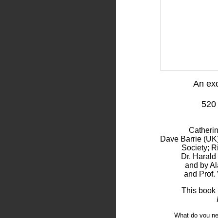
An exc
520
Catheri
Dave Barrie (UK)
Society; R
Dr. Harald
and by Al
and Prof. 
This book 
What do you n