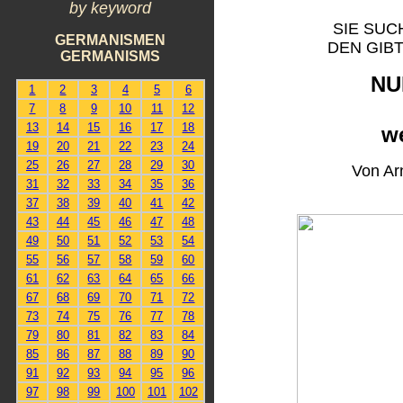
by keyword
SIE SUC
GERMANISMEN
DEN GIB
GERMANISMS
NU
1
2
3
4
5
6
7
8
9
10
11
12
13
14
15
16
17
18
w
19
20
21
22
23
24
25
26
27
28
29
30
Von Ar
31
32
33
34
35
36
37
38
39
40
41
42
43
44
45
46
47
48
49
50
51
52
53
54
55
56
57
58
59
60
61
62
63
64
65
66
67
68
69
70
71
72
73
74
75
76
77
78
79
80
81
82
83
84
85
86
87
88
89
90
91
92
93
94
95
96
97
98
99
100
101
102