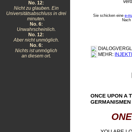
verö
No. 12:
Nicht zu glauben. Ein
Universitätsabschluss in drei
Sie schicken eine
e-ma
minuten.
Nach 
No. 6:
Unwahrscheinlich.
No. 12:
Aber nicht unmöglich.
No. 6:
DIALOGVERGL
Nichts ist unmöglich
MEHR:
INJEKT
an diesem ort.
ONCE UPON A 
GERMANISMEN
ONE
YOU ARE L